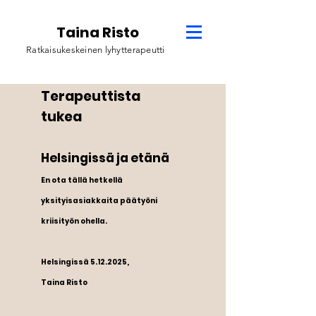
Taina Risto
Ratkaisukeskeinen lyhytterapeutti
Terapeuttista
tukea
Helsingissä ja etänä
En ota tällä hetkellä
yksityisasiakkaita päätyöni
kriisityön ohella.
Helsingissä 5.12.2025,
Taina Risto