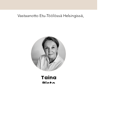
Vastaanotto Etu-Töölössä Helsingissä,
Taina
Risto
Ratkaisukeskeinen
lyhytterapeutti,
sosionomi (AMK), FM
Varaa aika