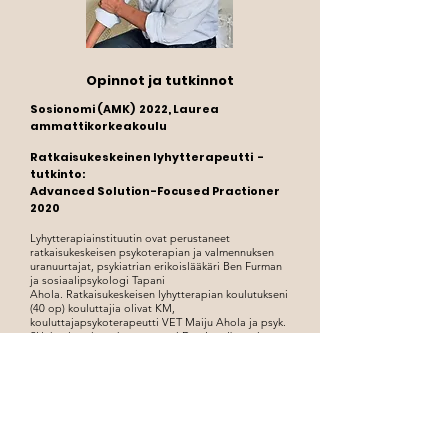
Opinnot ja tutkinnot
Sosionomi (AMK) 2022, Laurea
ammattikorkeakoulu
Ratkaisukeskeinen lyhytterapeutti -
tutkinto:
Advanced Solution-Focused Practioner
2020
Lyhytterapiainstituutin ovat perustaneet
ratkaisukeskeisen psykoterapian ja valmennuksen
uranuurtajat, psykiatrian erikoislääkäri Ben Furman
ja sosiaalipsykologi Tapani
Ahola.
Ratkaisukeskeisen lyhytterapian koulutukseni
(40 op) kouluttajia olivat KM,
kouluttajapsykoterapeutti VET Maiju Ahola ja psyk.
SH, kouluttajapsykoterapeutti Dan Lundberg ja se
sisälsi mm. seuraavat aihealueet:
Kriisit ja traumaattiset kokemukset
Masennus ja ahdistuneisuus
Lähisuhdeväkivallasta turvallisiin lähisuhteisiin
Päihdeongelmat
Lasten ja nuorten ratkaisu- ja voimavarakeskeinen