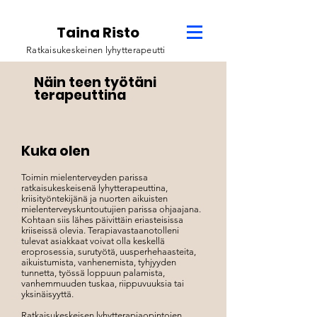
Taina Risto
Ratkaisukeskeinen lyhytterapeutti
Näin teen työtäni
terapeuttina
Kuka olen
Toimin mielenterveyden parissa
ratkaisukeskeisenä lyhytterapeuttina,
kriisityöntekijänä ja nuorten aikuisten
mielenterveyskuntoutujien parissa ohjaajana.
Kohtaan siis lähes päivittäin eriasteisissa
kriiseissä olevia. Terapiavastaanotolleni
tulevat asiakkaat voivat olla keskellä
eroprosessia, surutyötä, uusperhehaasteita,
aikuistumista, vanhenemista, tyhjyyden
tunnetta, työssä loppuun palamista,
vanhemmuuden tuskaa, riippuvuuksia tai
yksinäisyyttä.
Ratkaisukeskeisen lyhytterapiaopintojen