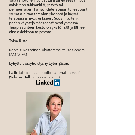
Vastaanotolleni voivat tulla tarvittaessa myös
asiakkaan tukihenkilö, ystävä tai
perheenjäsen. Parisuhdeterapiaan tulleet parit
voivat aloittaa terapian yhdessä ja käydä
terapiassa myös erikseen. Suosin kuitenkin
parien käyntejä pääsääntöisesti yhdessä.
Terapiasuhteen kesto on yksilöllistä ja lähtee
aina asiakkaan tarpeesta.
Taina Risto
Ratkaisukeskeinen lyhytterapeutti, sosionomi
(AMK)
, FM
Lyhytterapiayhdistys ry
Lyten
jäsen.
Laillistettu sosiaalihuollon ammattihenkilö
(Valviran
JulkiTerhikki-rekisteri
)