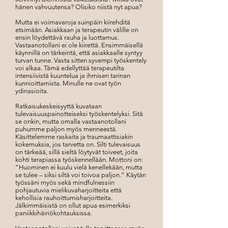
hänen vahvuutensa? Olisiko niistä nyt apua?
Mutta ei voimavaroja suinpäin kiirehditä
etsimään. Asiakkaan ja terapeutin välille on
ensin löydettävä rauha ja luottamus.
Vastaanotollani ei ole kiirettä. Ensimmäisellä
käynnillä on tärkeintä, että asiakkaalle syntyy
turvan tunne. Vasta sitten syvempi työskentely
voi alkaa. Tämä edellyttää terapeutilta
intensiivistä kuuntelua ja ihmisen tarinan
kunnioittamista. Minulle ne ovat työn
ydinasioita.
Ratkaisukeskeisyyttä kuvataan
tulevaisuuspainotteiseksi työskentelyksi. Sitä
se onkin, mutta omalla vastaanotollani
puhumme paljon myös menneestä.
Käsittelemme raskaita ja traumaattisiakin
kokemuksia, jos tarvetta on. Silti tulevaisuus
on tärkeää, sillä sieltä löytyvät toiveet, joita
kohti terapiassa työskennellään. Mottoni on:
”Huominen ei kuulu vielä kenellekään, mutta
se tulee – siksi siltä voi toivoa paljon.” Käytän
työssäni myös sekä mindfulnessiin
pohjautuvia mielikuvaharjoitteita että
kehollisia rauhoittumisharjoitteita.
Jälkimmäisistä on ollut apua esimerkiksi
paniikkihäiriökohtauksissa.