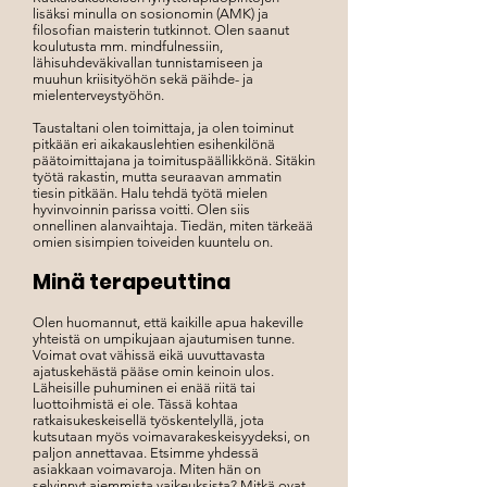
lisäksi minulla on sosionomin (AMK) ja
filosofian maisterin tutkinnot. Olen saanut
koulutusta mm. mindfulnessiin,
lähisuhdeväkivallan tunnistamiseen ja
muuhun kriisityöhön sekä päihde- ja
mielenterveystyöhön.
Taustaltani olen toimittaja, ja olen toiminut
pitkään eri aikakauslehtien esihenkilönä
päätoimittajana ja toimituspäällikkönä. Sitäkin
työtä rakastin, mutta seuraavan ammatin
tiesin pitkään. Halu tehdä työtä mielen
hyvinvoinnin parissa voitti. Olen siis
onnellinen alanvaihtaja. Tiedän, miten tärkeää
omien sisimpien toiveiden kuuntelu on.
Minä terapeuttina
Olen huomannut, että kaikille apua hakeville
yhteistä on umpikujaan ajautumisen tunne.
Voimat ovat vähissä eikä uuvuttavasta
ajatuskehästä pääse omin keinoin ulos.
Läheisille puhuminen ei enää riitä tai
luottoihmistä ei ole. Tässä kohtaa
ratkaisukeskeisellä työskentelyllä, jota
kutsutaan myös voimavarakeskeisyydeksi, on
paljon annettavaa. Etsimme yhdessä
asiakkaan voimavaroja. Miten hän on
selvinnyt aiemmista vaikeuksista? Mitkä ovat