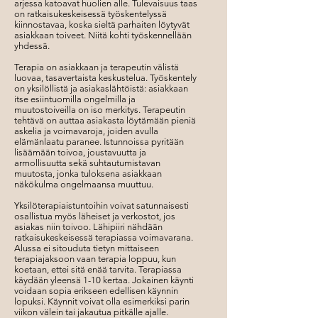
arjessa katoavat huolien alle. Tulevaisuus taas
on ratkaisukeskeisessä työskentelyssä
kiinnostavaa, koska sieltä parhaiten löytyvät
asiakkaan toiveet. Niitä kohti työskennellään
yhdessä.
Terapia on asiakkaan ja terapeutin välistä
luovaa, tasavertaista keskustelua. Työskentely
on yksilöllistä ja asiakaslähtöistä: asiakkaan
itse esiintuomilla ongelmilla ja
muutostoiveilla on iso merkitys. Terapeutin
tehtävä on auttaa asiakasta löytämään pieniä
askelia ja voimavaroja, joiden avulla
elämänlaatu paranee. Istunnoissa pyritään
lisäämään toivoa, joustavuutta ja
armollisuutta sekä suhtautumistavan
muutosta, jonka tuloksena asiakkaan
näkökulma ongelmaansa muuttuu.
Yksilöterapiaistuntoihin voivat satunnaisesti
osallistua myös läheiset ja verkostot, jos
asiakas niin toivoo. Lähipiiri nähdään
ratkaisukeskeisessä terapiassa voimavarana.
Alussa ei sitouduta tietyn mittaiseen
terapiajaksoon vaan terapia loppuu, kun
koetaan, ettei sitä enää tarvita. Terapiassa
käydään yleensä 1-10 kertaa. Jokainen käynti
voidaan sopia erikseen edellisen käynnin
lopuksi. Käynnit voivat olla esimerkiksi parin
viikon välein tai jakautua pitkälle ajalle.