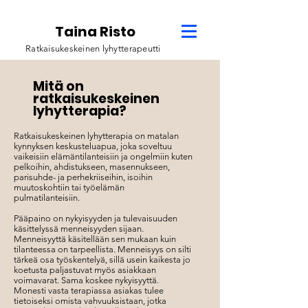
Taina Risto
Ratkaisukeskeinen lyhytterapeutti
Mitä on
ratkaisukeskeinen
lyhytterapia?
Ratkaisukeskeinen lyhytterapia on matalan
kynnyksen keskusteluapua, joka soveltuu
vaikeisiin elämäntilanteisiin ja ongelmiin kuten
pelkoihin, ahdistukseen, masennukseen,
parisuhde- ja perhekriiseihin, isoihin
muutoskohtiin tai työelämän
pulmatilanteisiin.
Pääpaino on nykyisyyden ja tulevaisuuden
käsittelyssä menneisyyden sijaan.
Menneisyyttä käsitellään sen mukaan kuin
tilanteessa on tarpeellista. Menneisyys on silti
tärkeä osa työskentelyä, sillä usein kaikesta jo
koetusta paljastuvat myös asiakkaan
voimavarat. Sama koskee nykyisyyttä.
Monesti vasta terapiassa asiakas tulee
tietoiseksi omista vahvuuksistaan, jotka